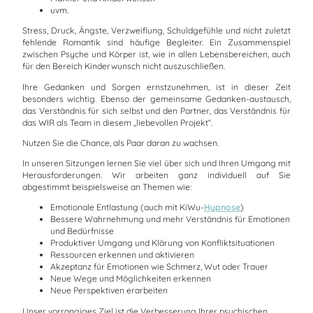
uvm.
Stress, Druck, Ängste, Verzweiflung, Schuldgefühle und nicht zuletzt
fehlende Romantik sind häufige Begleiter. Ein Zusammenspiel
zwischen Psyche und Körper ist, wie in allen Lebensbereichen, auch
für den Bereich Kinderwunsch nicht auszuschließen.
Ihre Gedanken und Sorgen ernstzunehmen, ist in dieser Zeit
besonders wichtig. Ebenso der gemeinsame Gedanken-austausch,
das Verständnis für sich selbst und den Partner, das Verständnis für
das WIR als Team in diesem „liebevollen Projekt“.
Nutzen Sie die Chance, als Paar daran zu wachsen.
In unseren Sitzungen lernen Sie viel über sich und Ihren Umgang mit
Herausforderungen. Wir arbeiten ganz individuell auf Sie
abgestimmt beispielsweise an Themen wie:
Emotionale Entlastung (auch mit KiWu-
Hypnose
)
Bessere Wahrnehmung und mehr Verständnis für Emotionen
und Bedürfnisse
Produktiver Umgang und Klärung von Konfliktsituationen
Ressourcen erkennen und aktivieren
Akzeptanz für Emotionen wie Schmerz, Wut oder Trauer
Neue Wege und Möglichkeiten erkennen
Neue Perspektiven erarbeiten
Unser vorrangiges Ziel ist die Verbesserung Ihrer psychischen